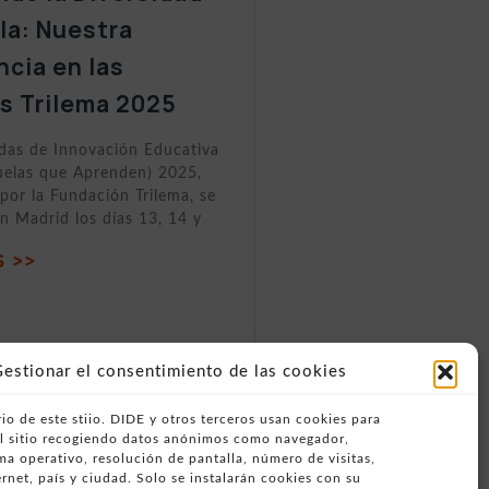
ula: Nuestra
ncia en las
s Trilema 2025
adas de Innovación Educativa
elas que Aprenden) 2025,
por la Fundación Trilema, se
n Madrid los días 13, 14 y
 >>
estionar el consentimiento de las cookies
io de este stiio. DIDE y otros terceros usan cookies para
del sitio recogiendo datos anónimos como navegador,
ema operativo, resolución de pantalla, número de visitas,
rnet, país y ciudad. Solo se instalarán cookies con su