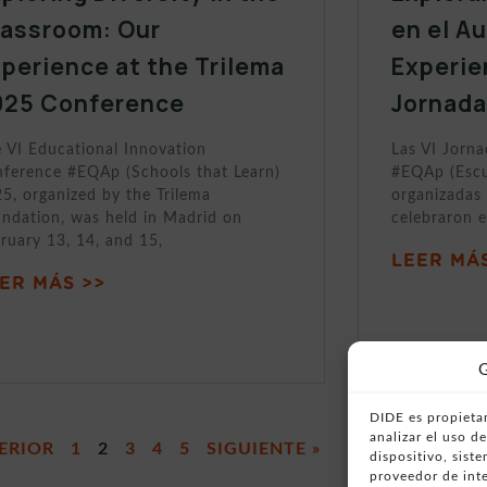
lassroom: Our
en el A
perience at the Trilema
Experie
025 Conference
Jornada
 VI Educational Innovation
Las VI Jorn
ference #EQAp (Schools that Learn)
#EQAp (Escu
5, organized by the Trilema
organizadas 
ndation, was held in Madrid on
celebraron e
ruary 13, 14, and 15,
LEER MÁS
ER MÁS >>
G
DIDE es propietar
analizar el uso 
ERIOR
1
2
3
4
5
SIGUIENTE »
dispositivo, sist
proveedor de inte