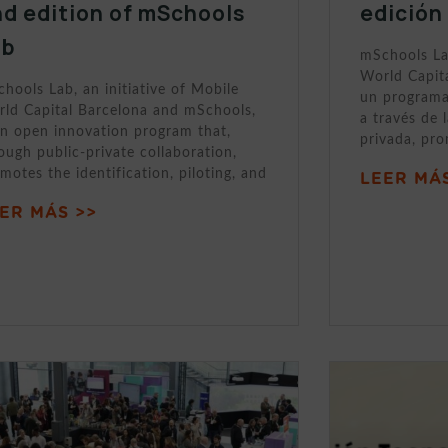
d edition of mSchools
edición
ab
mSchools Lab
World Capit
hools Lab, an initiative of Mobile
un programa
ld Capital Barcelona and mSchools,
a través de 
an open innovation program that,
privada, pr
ough public-private collaboration,
motes the identification, piloting, and
LEER MÁS
ER MÁS >>