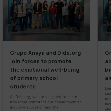
Grupo Anaya and Dide.org
Gr
join forces to promote
al
the emotional well-being
bi
of primary school
a
students
Des
com
At Dide.org, we are delighted to share
nue
news that reinforces our commitment to
inc
inclusive education and the
al