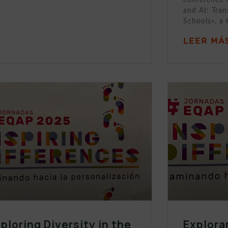
and AI: Tran
Schools», a 
LEER MÁS
ploring Diversity in the
Explora