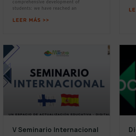
comprehensive development of
students: we have reached an
LE
LEER MÁS >>
V Seminario Internacional
Di