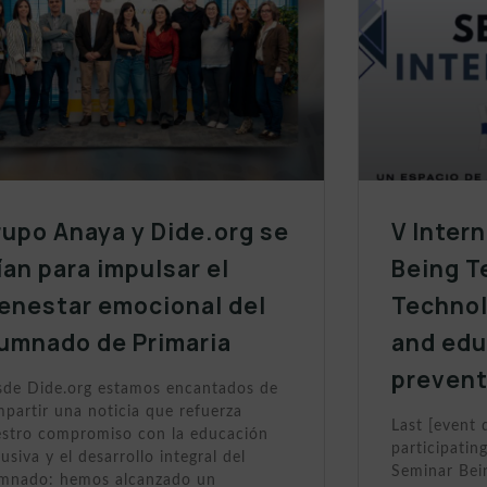
upo Anaya y Dide.org se
V Inter
ían para impulsar el
Being T
enestar emocional del
Technol
lumnado de Primaria
and edu
prevent
de Dide.org estamos encantados de
partir una noticia que refuerza
Last [event 
stro compromiso con la educación
participating
lusiva y el desarrollo integral del
Seminar Bein
umnado: hemos alcanzado un