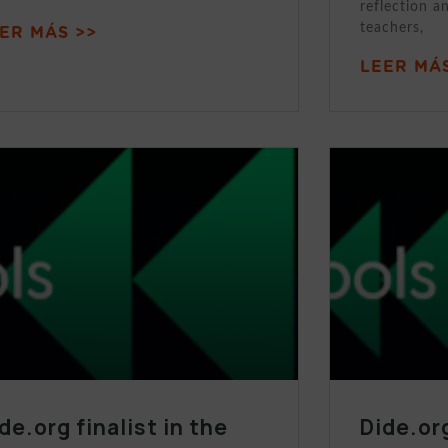
reflection a
teachers,
ER MÁS >>
LEER MÁS
de.org finalist in the
Dide.org