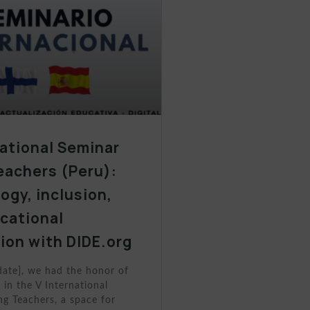
national Seminar
eachers (Peru):
ogy, inclusion,
cational
ion with DIDE.org
date], we had the honor of
 in the V International
g Teachers, a space for