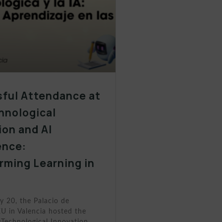
ful Attendance at
hnological
ion and AI
ence:
rming Learning in
s
y 20, the Palacio de
U in Valencia hosted the
«Technological Innovation