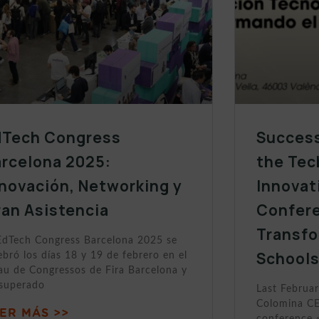
dTech Congress
Success
arcelona 2025:
the Tec
novación, Networking y
Innovat
an Asistencia
Confer
Transfo
EdTech Congress Barcelona 2025 se
School
ebró los días 18 y 19 de febrero en el
au de Congressos de Fira Barcelona y
 superado
Last Februar
Colomina CE
ER MÁS >>
conference 