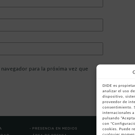
 navegador para la próxima vez que
G
DIDE es propietar
analizar el uso 
dispositivo, sist
proveedor de inte
consentimiento. S
internacionales a
pulsando “Aceptar
con "Configuració
A
- PRESENCIA EN MEDIOS
cookies. Puede r
cualquier moment