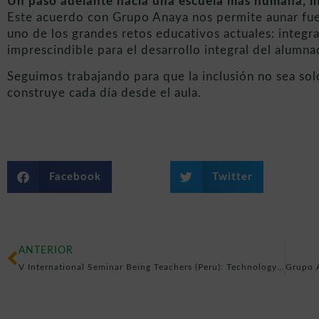
Un paso adelante hacia una escuela más humana, inc
Este acuerdo con Grupo Anaya nos permite aunar fue
uno de los grandes retos educativos actuales: integr
imprescindible para el desarrollo integral del alumna
Seguimos trabajando para que la inclusión no sea sol
construye cada día desde el aula.
Facebook
Twitter
ANTERIOR
V International Seminar Being Teachers (Peru): Technology, inclusion, and educational prevention with DIDE.org