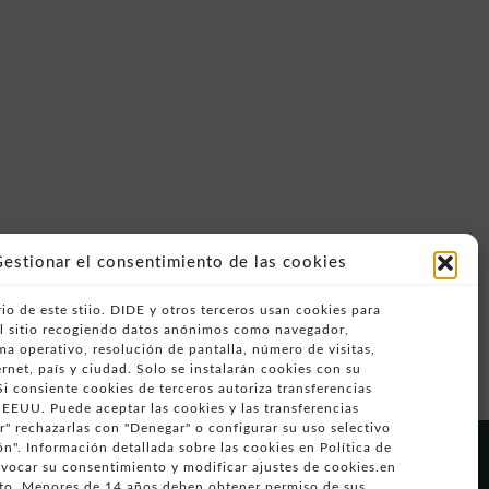
estionar el consentimiento de las cookies
io de este stiio. DIDE y otros terceros usan cookies para
del sitio recogiendo datos anónimos como navegador,
ema operativo, resolución de pantalla, número de visitas,
rnet, país y ciudad. Solo se instalarán cookies con su
i consiente cookies de terceros autoriza transferencias
 EEUU. Puede aceptar las cookies y las transferencias
" rechazarlas con "Denegar" o configurar su uso selectivo
n". Información detallada sobre las cookies en Política de
Síguenos en
evocar su consentimiento y modificar ajustes de cookies.en
o. Menores de 14 años deben obtener permiso de sus