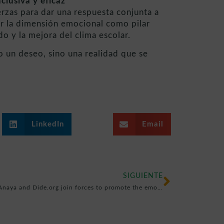
lusiva y eficaz
rzas para dar una respuesta conjunta a
ar la dimensión emocional como pilar
do y la mejora del clima escolar.
o un deseo, sino una realidad que se
LinkedIn
Email
SIGUIENTE
Grupo Anaya and Dide.org join forces to promote the emotional well-being of primary school students