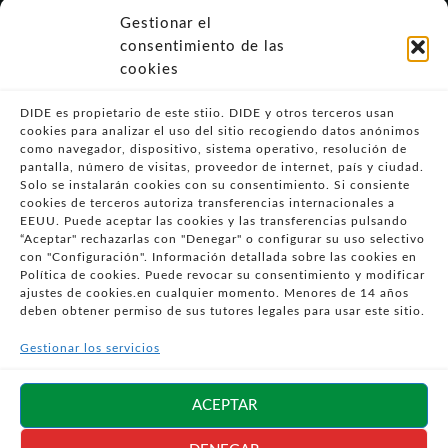
- CONDICIONES PARTICULARES DE COMPRA
Gestionar el
consentimiento de las
- GUÍA DE COMPRA
cookies
- GUÍA DE PRIVACIDAD
- DESISTIMIENTO
DIDE es propietario de este stiio. DIDE y otros terceros usan
- ATENCIÓN AL CLIENTE
cookies para analizar el uso del sitio recogiendo datos anónimos
como navegador, dispositivo, sistema operativo, resolución de
- QUEJAS Y RECLAMACIONES
pantalla, número de visitas, proveedor de internet, país y ciudad.
Solo se instalarán cookies con su consentimiento. Si consiente
- PRESENCIA EN MEDIOS
cookies de terceros autoriza transferencias internacionales a
- ÁREA DE PRENSA
EEUU. Puede aceptar las cookies y las transferencias pulsando
“Aceptar" rechazarlas con "Denegar" o configurar su uso selectivo
- BLOG EDUCATIVO
con "Configuración". Información detallada sobre las cookies en
Política de cookies. Puede revocar su consentimiento y modificar
Síguenos en
ajustes de cookies.en cualquier momento. Menores de 14 años
redes sociales
deben obtener permiso de sus tutores legales para usar este sitio.
Gestionar los servicios
ACEPTAR
©2026 DIDE · TODOS LOS DERECHOS RESERVADOS · DISEÑO WEB POR
IDEANDOAZUL