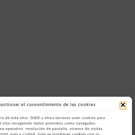
estionar el consentimiento de las cookies
io de este stiio. DIDE y otros terceros usan cookies para
del sitio recogiendo datos anónimos como navegador,
ema operativo, resolución de pantalla, número de visitas,
rnet, país y ciudad. Solo se instalarán cookies con su