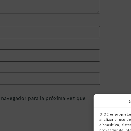
 navegador para la próxima vez que
G
DIDE es propietar
analizar el uso 
dispositivo, sist
proveedor de inte