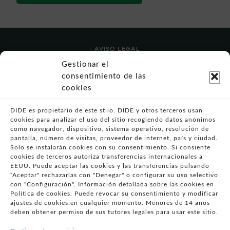
- AVISO LEGAL
- POLÍTICA DE USO
Gestionar el
- POLÍTICA DE PRIVACIDAD
consentimiento de las
- POLÍTICA DE COOKIES (UE)
cookies
- POLITICA DIVULGACION COORDINADA
VULNERABILIDADES
DIDE es propietario de este stiio. DIDE y otros terceros usan
cookies para analizar el uso del sitio recogiendo datos anónimos
- CONDICIONES PARTICULARES DE COMPRA
como navegador, dispositivo, sistema operativo, resolución de
pantalla, número de visitas, proveedor de internet, país y ciudad.
- GUÍA DE COMPRA
Solo se instalarán cookies con su consentimiento. Si consiente
- GUÍA DE PRIVACIDAD
cookies de terceros autoriza transferencias internacionales a
EEUU. Puede aceptar las cookies y las transferencias pulsando
- DESISTIMIENTO
“Aceptar" rechazarlas con "Denegar" o configurar su uso selectivo
- ATENCIÓN AL CLIENTE
con "Configuración". Información detallada sobre las cookies en
- QUEJAS Y RECLAMACIONES
Política de cookies. Puede revocar su consentimiento y modificar
ajustes de cookies.en cualquier momento. Menores de 14 años
- PRESENCIA EN MEDIOS
deben obtener permiso de sus tutores legales para usar este sitio.
- ÁREA DE PRENSA