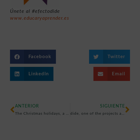
Únete al #efectodide
www.educaryaprender.es
Facebook
Twitter
LinkedIn
Email
ANTERIOR
SIGUIENTE
The Christmas holidays, a good time to get to know our children better
dide, one of the projects approved for Phase 2 of the SME Instrument H2020