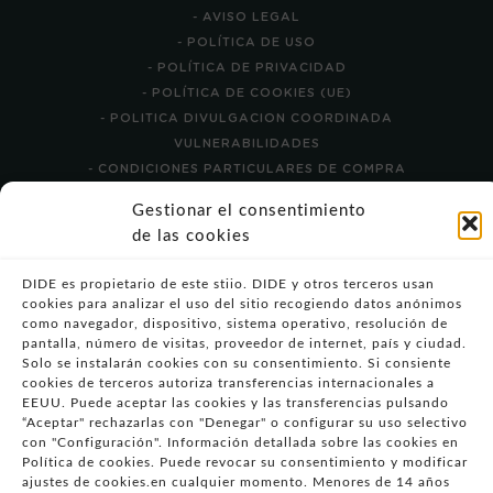
- AVISO LEGAL
- POLÍTICA DE USO
- POLÍTICA DE PRIVACIDAD
- POLÍTICA DE COOKIES (UE)
- POLITICA DIVULGACION COORDINADA
VULNERABILIDADES
- CONDICIONES PARTICULARES DE COMPRA
Gestionar el consentimiento
- GUÍA DE COMPRA
de las cookies
- GUÍA DE PRIVACIDAD
- DESISTIMIENTO
DIDE es propietario de este stiio. DIDE y otros terceros usan
- ATENCIÓN AL CLIENTE
cookies para analizar el uso del sitio recogiendo datos anónimos
- QUEJAS Y RECLAMACIONES
como navegador, dispositivo, sistema operativo, resolución de
pantalla, número de visitas, proveedor de internet, país y ciudad.
Solo se instalarán cookies con su consentimiento. Si consiente
- PRESENCIA EN MEDIOS
cookies de terceros autoriza transferencias internacionales a
- ÁREA DE PRENSA
EEUU. Puede aceptar las cookies y las transferencias pulsando
- BLOG EDUCATIVO
“Aceptar" rechazarlas con "Denegar" o configurar su uso selectivo
con "Configuración". Información detallada sobre las cookies en
Síguenos en
Política de cookies. Puede revocar su consentimiento y modificar
ajustes de cookies.en cualquier momento. Menores de 14 años
redes sociales