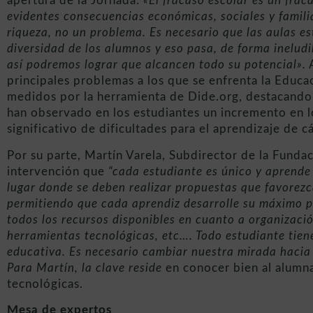
apertura de la Jornada:
«El fracaso escolar es un fra
evidentes consecuencias económicas, sociales y famili
riqueza, no un problema. Es necesario que las aulas e
diversidad de los alumnos y eso pasa, de forma ineludi
así podremos lograr que alcancen todo su potencial».
A
principales problemas a los que se enfrenta la Educac
medidos por la herramienta de Dide.org, destacando 
han observado en los estudiantes un incremento en
significativo de dificultades para el aprendizaje de c
Por su parte, Martín Varela, Subdirector de la Funda
intervención que
“cada estudiante es único y aprende 
lugar donde se deben realizar propuestas que favorez
permitiendo que cada aprendiz desarrolle su máximo pot
todos los recursos disponibles en cuanto a organizació
herramientas tecnológicas, etc…. Todo estudiante tien
educativa. Es necesario cambiar nuestra mirada hacia 
Para Martín, la clave reside
en conocer bien al alumn
tecnológicas.
Mesa de expertos