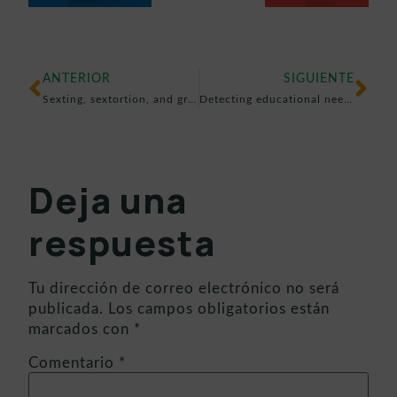
ANTERIOR
SIGUIENTE
Sexting, sextortion, and grooming. What are they? Is your son or daughter safe?
Detecting educational needs to curb school dropout
Deja una
respuesta
Tu dirección de correo electrónico no será
publicada.
Los campos obligatorios están
marcados con
*
Comentario
*