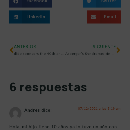
Facebook
Twitter
LinkedIn
Email
ANTERIOR
SIGUIENTE
dide sponsors the 40th anniversary of ACADE. Association of Private Education Centers
Asperger’s Syndrome: «In my known and predictable world»
6 respuestas
07/12/2021 a las 5:19 am
Andres
dice:
Hola, mi hijo tiene 10 años ya lo tuve un año con