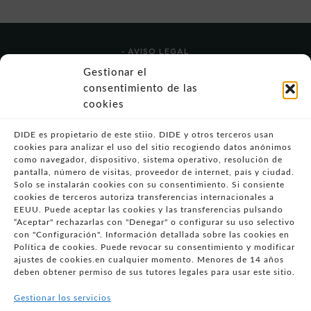
- AVISO LEGAL
- POLÍTICA DE USO
Gestionar el
- POLÍTICA DE PRIVACIDAD
consentimiento de las
- POLÍTICA DE COOKIES (UE)
cookies
- POLITICA DIVULGACION COORDINADA
VULNERABILIDADES
DIDE es propietario de este stiio. DIDE y otros terceros usan
cookies para analizar el uso del sitio recogiendo datos anónimos
- CONDICIONES PARTICULARES DE COMPRA
como navegador, dispositivo, sistema operativo, resolución de
pantalla, número de visitas, proveedor de internet, país y ciudad.
- GUÍA DE COMPRA
Solo se instalarán cookies con su consentimiento. Si consiente
- GUÍA DE PRIVACIDAD
cookies de terceros autoriza transferencias internacionales a
- DESISTIMIENTO
EEUU. Puede aceptar las cookies y las transferencias pulsando
“Aceptar" rechazarlas con "Denegar" o configurar su uso selectivo
- ATENCIÓN AL CLIENTE
con "Configuración". Información detallada sobre las cookies en
- QUEJAS Y RECLAMACIONES
Política de cookies. Puede revocar su consentimiento y modificar
ajustes de cookies.en cualquier momento. Menores de 14 años
- PRESENCIA EN MEDIOS
deben obtener permiso de sus tutores legales para usar este sitio.
- ÁREA DE PRENSA
Gestionar los servicios
- BLOG EDUCATIVO