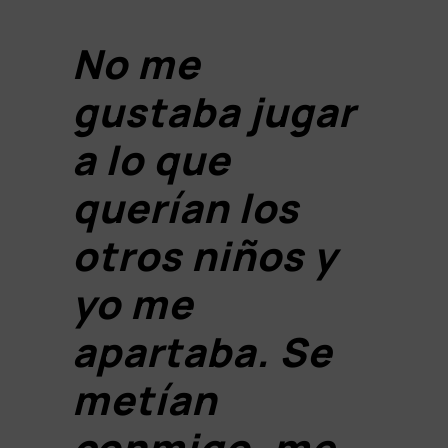
No me
gustaba jugar
a lo que
querían los
otros niños y
yo me
apartaba. Se
metían
conmigo, me