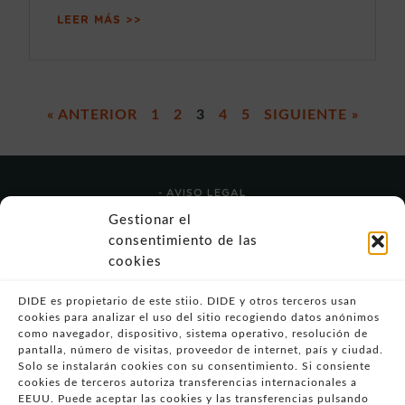
LEER MÁS >>
« ANTERIOR
1
2
3
4
5
SIGUIENTE »
- AVISO LEGAL
- POLÍTICA DE USO
Gestionar el
- POLÍTICA DE PRIVACIDAD
consentimiento de las
- POLÍTICA DE COOKIES (UE)
cookies
- POLITICA DIVULGACION COORDINADA
VULNERABILIDADES
DIDE es propietario de este stiio. DIDE y otros terceros usan
cookies para analizar el uso del sitio recogiendo datos anónimos
- CONDICIONES PARTICULARES DE COMPRA
como navegador, dispositivo, sistema operativo, resolución de
pantalla, número de visitas, proveedor de internet, país y ciudad.
- GUÍA DE COMPRA
Solo se instalarán cookies con su consentimiento. Si consiente
- GUÍA DE PRIVACIDAD
cookies de terceros autoriza transferencias internacionales a
- DESISTIMIENTO
EEUU. Puede aceptar las cookies y las transferencias pulsando