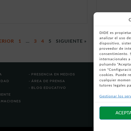
G
DIDE es propietar
analizar el uso 
ERIOR
1
…
3
4
5
SIGUIENTE »
dispositivo, sist
proveedor de inte
consentimiento. S
internacionales a
pulsando “Aceptar
con "Configuració
A
- PRESENCIA EN MEDIOS
cookies. Puede r
cualquier moment
CIDAD
- ÁREA DE PRENSA
tutores legales pa
- BLOG EDUCATIVO
LIENTE
Gestionar los ser
LAMACIONES
ACEPT