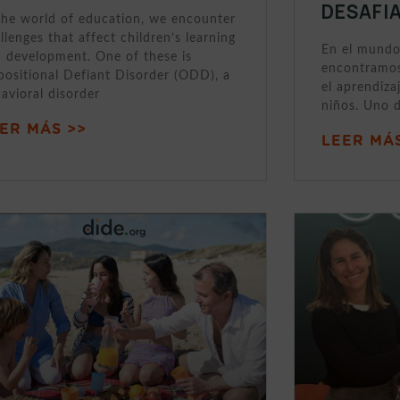
DESAFI
the world of education, we encounter
llenges that affect children’s learning
En el mundo
 development. One of these is
encontramos
ositional Defiant Disorder (ODD), a
el aprendizaj
avioral disorder
niños. Uno d
ER MÁS >>
LEER MÁS