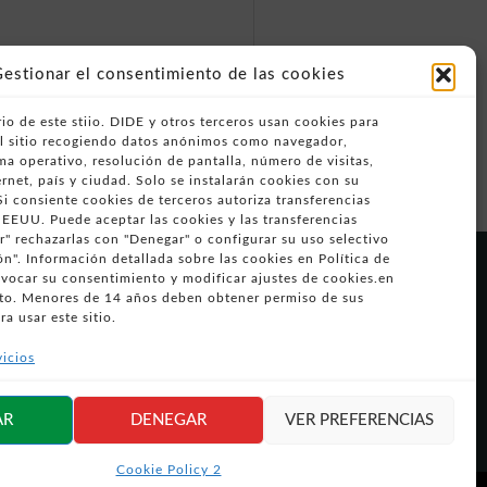
estionar el consentimiento de las cookies
io de este stiio. DIDE y otros terceros usan cookies para
del sitio recogiendo datos anónimos como navegador,
ema operativo, resolución de pantalla, número de visitas,
rnet, país y ciudad. Solo se instalarán cookies con su
i consiente cookies de terceros autoriza transferencias
 EEUU. Puede aceptar las cookies y las transferencias
" rechazarlas con "Denegar" o configurar su uso selectivo
n". Información detallada sobre las cookies en Política de
Síguenos en
evocar su consentimiento y modificar ajustes de cookies.en
redes sociales
o. Menores de 14 años deben obtener permiso de sus
ra usar este sitio.
vicios
AR
DENEGAR
VER PREFERENCIAS
Cookie Policy 2