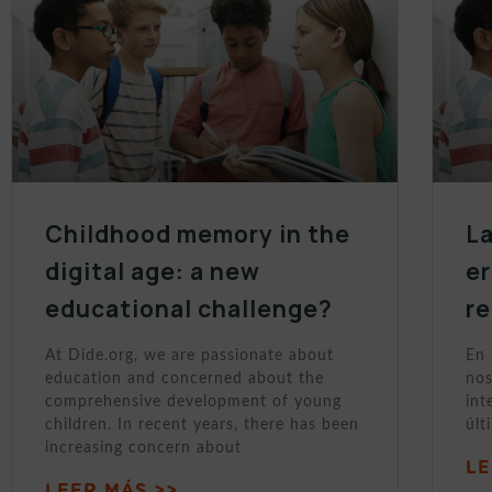
Childhood memory in the
La
digital age: a new
er
educational challenge?
r
At Dide.org, we are passionate about
En 
education and concerned about the
nos
comprehensive development of young
int
children. In recent years, there has been
últ
increasing concern about
LE
LEER MÁS >>