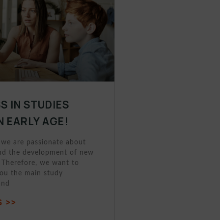
S IN STUDIES
N EARLY AGE!
 we are passionate about
nd the development of new
 Therefore, we want to
you the main study
and
 >>