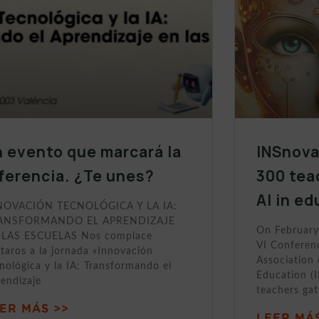
 evento que marcará la
INSnova
ferencia. ¿Te unes?
300 tea
AI in e
NOVACIÓN TECNOLÓGICA Y LA IA:
ANSFORMANDO EL APRENDIZAJE
On February
 LAS ESCUELAS Nos complace
VI Conferen
itaros a la jornada «Innovación
Association 
nológica y la IA: Transformando el
Education (
endizaje
teachers gat
ER MÁS >>
LEER MÁS