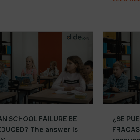
AN SCHOOL FAILURE BE
¿SE PUE
EDUCED? The answer is
FRACAS
ES
respues