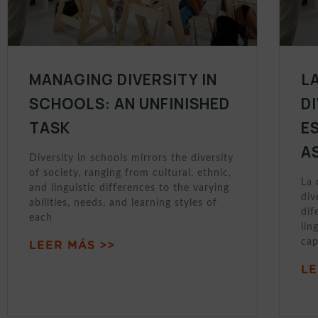
MANAGING DIVERSITY IN
L
SCHOOLS: AN UNFINISHED
D
TASK
E
A
Diversity in schools mirrors the diversity
of society, ranging from cultural, ethnic,
La 
and linguistic differences to the varying
div
abilities, needs, and learning styles of
dif
each
lin
cap
LEER MÁS >>
LE