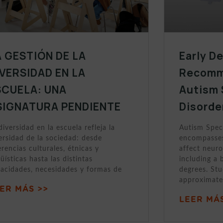
A GESTIÓN DE LA
Early D
IVERSIDAD EN LA
Recomm
SCUELA: UNA
Autism
SIGNATURA PENDIENTE
Disorde
diversidad en la escuela refleja la
Autism Spec
ersidad de la sociedad: desde
encompasses
erencias culturales, étnicas y
affect neuro
güísticas hasta las distintas
including a 
acidades, necesidades y formas de
degrees. Stu
approximate
ER MÁS >>
LEER MÁS