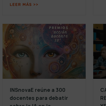
LEER MÁS >>
INSnovaE reúne a 300
C
docentes para debatir
R
sobre la IA en la
Y