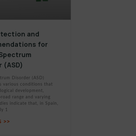
etection and
endations for
 Spectrum
r (ASD)
trum Disorder (ASD)
 various conditions that
logical development,
broad range and varying
dies indicate that, in Spain,
ly 1
 >>