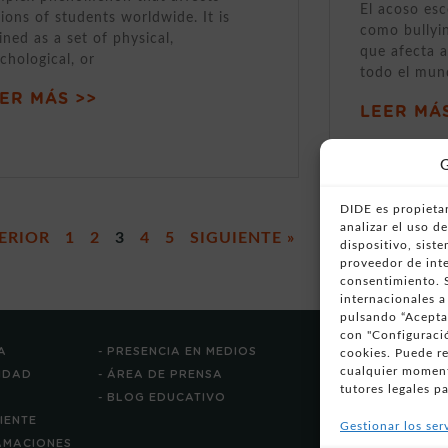
El acoso esc
lions of students worldwide. It is
como bullyi
ined as a set of physical,
que afecta a
chological, or
todo el mun
ER MÁS >>
LEER MÁS
G
DIDE es propietar
analizar el uso 
ERIOR
1
2
3
4
5
SIGUIENTE »
dispositivo, sist
proveedor de inte
consentimiento. S
internacionales a
pulsando “Aceptar
con "Configuració
A
- PRESENCIA EN MEDIOS
cookies. Puede r
cualquier moment
CIDAD
- ÁREA DE PRENSA
tutores legales pa
- BLOG EDUCATIVO
LIENTE
Gestionar los ser
LAMACIONES