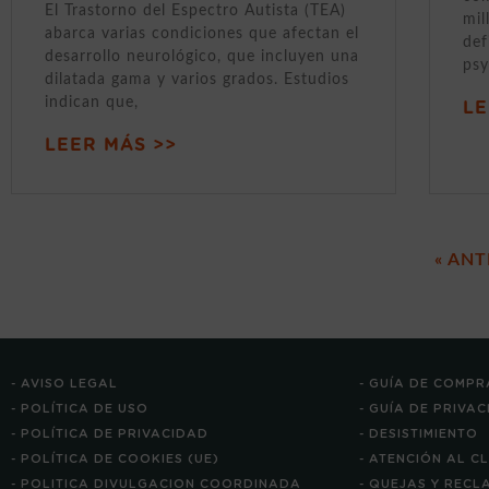
El Trastorno del Espectro Autista (TEA)
mil
abarca varias condiciones que afectan el
def
desarrollo neurológico, que incluyen una
psy
dilatada gama y varios grados. Estudios
indican que,
LE
LEER MÁS >>
« ANT
- AVISO LEGAL
- GUÍA DE COMPR
- POLÍTICA DE USO
- GUÍA DE PRIVA
- POLÍTICA DE PRIVACIDAD
- DESISTIMIENTO
- POLÍTICA DE COOKIES (UE)
- ATENCIÓN AL C
- POLITICA DIVULGACION COORDINADA
- QUEJAS Y REC