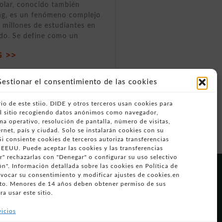
olar, conocido también
ng, es un fenómeno complejo
 millones de estudiantes en
do. Se define como un
 >>
estionar el consentimiento de las cookies
io de este stiio. DIDE y otros terceros usan cookies para
del sitio recogiendo datos anónimos como navegador,
ema operativo, resolución de pantalla, número de visitas,
rnet, país y ciudad. Solo se instalarán cookies con su
i consiente cookies de terceros autoriza transferencias
 EEUU. Puede aceptar las cookies y las transferencias
" rechazarlas con "Denegar" o configurar su uso selectivo
n". Información detallada sobre las cookies en Política de
Síguenos en
evocar su consentimiento y modificar ajustes de cookies.en
redes sociales
o. Menores de 14 años deben obtener permiso de sus
ra usar este sitio.
vicios