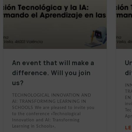
An event that will make a
Un
difference. Will you join
di
us?
IN
TR
TECHNOLOGICAL INNOVATION AND
EN
AI: TRANSFORMING LEARNING IN
inv
SCHOOLS We are pleased to invite you
Tec
to the conference «Technological
Apr
Innovation and AI: Transforming
Learning in Schools»,
LE