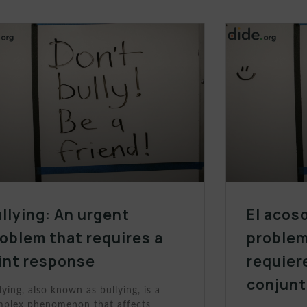
llying: An urgent
El acos
oblem that requires a
problem
int response
requier
conjunt
lying, also known as bullying, is a
plex phenomenon that affects