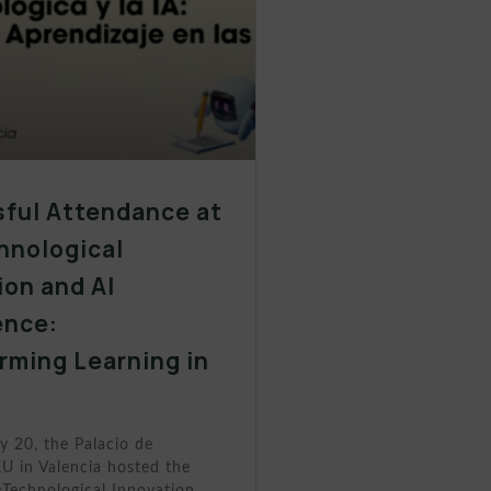
ful Attendance at
hnological
ion and AI
ence:
rming Learning in
s
y 20, the Palacio de
U in Valencia hosted the
«Technological Innovation