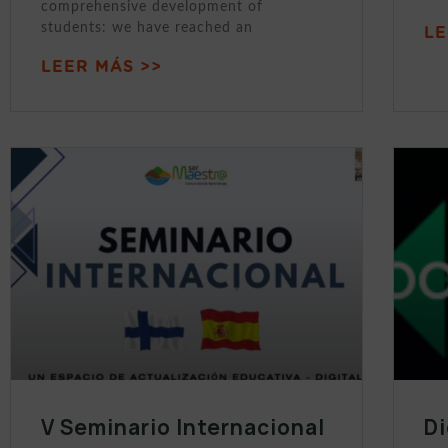
comprehensive development of
students: we have reached an
LE
LEER MÁS >>
V Seminario Internacional
Di