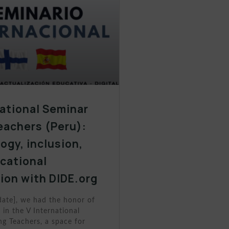
national Seminar
eachers (Peru):
ogy, inclusion,
cational
ion with DIDE.org
date], we had the honor of
 in the V International
g Teachers, a space for