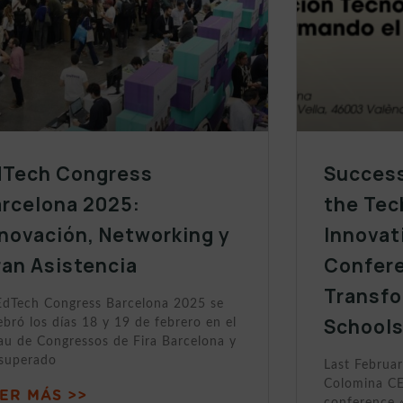
dTech Congress
Success
arcelona 2025:
the Tec
novación, Networking y
Innovat
an Asistencia
Confer
Transfo
EdTech Congress Barcelona 2025 se
School
ebró los días 18 y 19 de febrero en el
au de Congressos de Fira Barcelona y
 superado
Last Februar
Colomina CE
ER MÁS >>
conference 