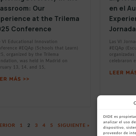
lassroom: Our
en el A
perience at the Trilema
Experie
025 Conference
Jornada
 VI Educational Innovation
Las VI Jorn
ference #EQAp (Schools that Learn)
#EQAp (Escu
5, organized by the Trilema
organizadas 
ndation, was held in Madrid on
celebraron e
ruary 13, 14, and 15,
LEER MÁS
ER MÁS >>
G
DIDE es propietar
analizar el uso 
ERIOR
1
2
3
4
5
SIGUIENTE »
dispositivo, sist
proveedor de inte