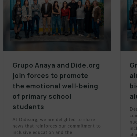
Grupo Anaya and Dide.org
Gr
join forces to promote
al
the emotional well-being
bi
of primary school
a
students
Des
com
At Dide.org, we are delighted to share
nue
news that reinforces our commitment to
inc
inclusive education and the
al