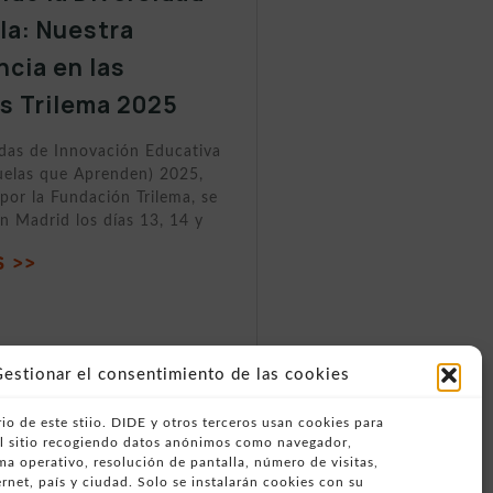
ula: Nuestra
ncia en las
s Trilema 2025
adas de Innovación Educativa
elas que Aprenden) 2025,
por la Fundación Trilema, se
n Madrid los días 13, 14 y
 >>
estionar el consentimiento de las cookies
io de este stiio. DIDE y otros terceros usan cookies para
del sitio recogiendo datos anónimos como navegador,
ema operativo, resolución de pantalla, número de visitas,
rnet, país y ciudad. Solo se instalarán cookies con su