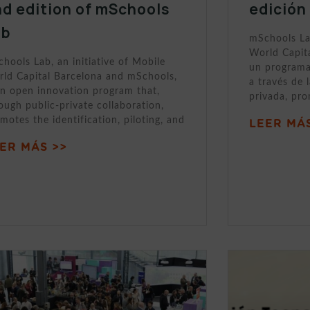
d edition of mSchools
edición
ab
mSchools Lab
World Capit
hools Lab, an initiative of Mobile
un programa
ld Capital Barcelona and mSchools,
a través de 
an open innovation program that,
privada, pr
ough public-private collaboration,
motes the identification, piloting, and
LEER MÁS
ER MÁS >>