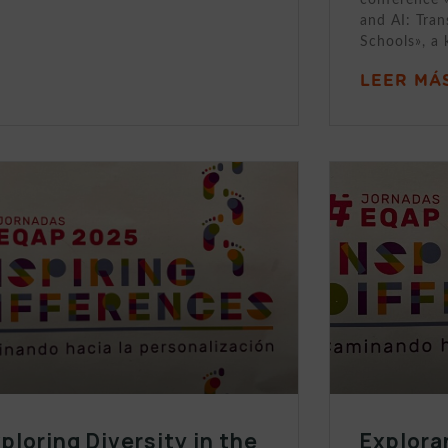
and AI: Tran
Schools», a 
LEER MÁS
ploring Diversity in the
Explora