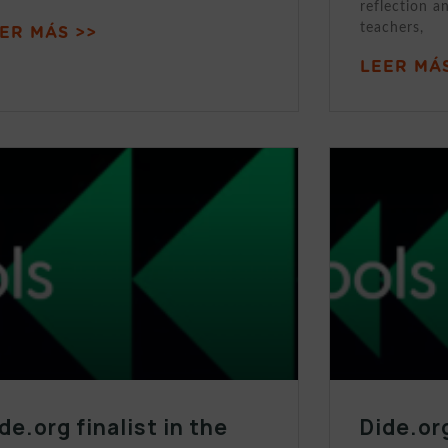
reflection a
teachers,
ER MÁS >>
LEER MÁS
de.org finalist in the
Dide.org