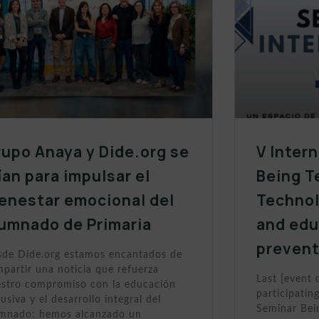
upo Anaya y Dide.org se
V Inter
ían para impulsar el
Being T
enestar emocional del
Technol
lumnado de Primaria
and edu
prevent
de Dide.org estamos encantados de
partir una noticia que refuerza
Last [event 
stro compromiso con la educación
participating
lusiva y el desarrollo integral del
Seminar Bein
umnado: hemos alcanzado un