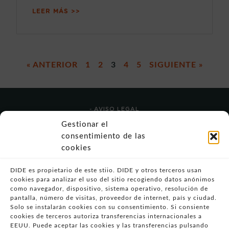
LEER MÁS >>
« ANTERIOR
1
2
3
4
5
SIGUIENTE »
- AVISO LEGAL
- POLÍTICA DE USO
Gestionar el
- POLÍTICA DE PRIVACIDAD
consentimiento de las
- POLÍTICA DE COOKIES (UE)
cookies
- POLITICA DIVULGACION COORDINADA
VULNERABILIDADES
DIDE es propietario de este stiio. DIDE y otros terceros usan
cookies para analizar el uso del sitio recogiendo datos anónimos
- CONDICIONES PARTICULARES DE COMPRA
como navegador, dispositivo, sistema operativo, resolución de
pantalla, número de visitas, proveedor de internet, país y ciudad.
- GUÍA DE COMPRA
Solo se instalarán cookies con su consentimiento. Si consiente
- GUÍA DE PRIVACIDAD
cookies de terceros autoriza transferencias internacionales a
- DESISTIMIENTO
EEUU. Puede aceptar las cookies y las transferencias pulsando