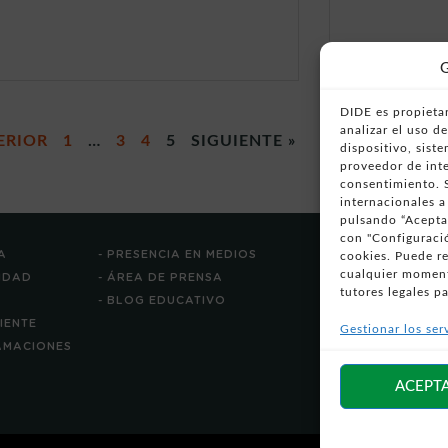
G
DIDE es propietar
analizar el uso 
ERIOR
1
…
3
4
5
SIGUIENTE »
dispositivo, sist
proveedor de inte
consentimiento. S
internacionales a
pulsando “Aceptar
con "Configuració
A
- PRESENCIA EN MEDIOS
cookies. Puede r
cualquier moment
CIDAD
- ÁREA DE PRENSA
tutores legales pa
- BLOG EDUCATIVO
LIENTE
Gestionar los ser
LAMACIONES
ACEPT