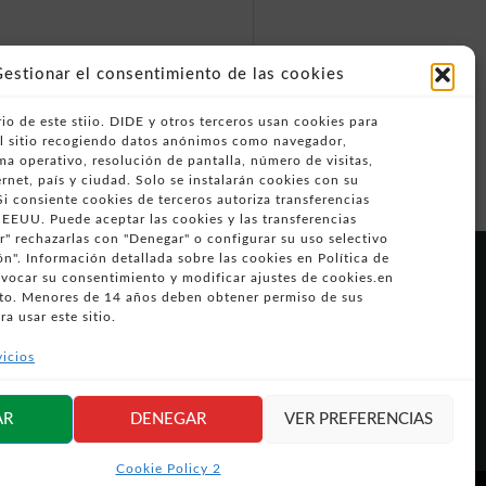
estionar el consentimiento de las cookies
io de este stiio. DIDE y otros terceros usan cookies para
del sitio recogiendo datos anónimos como navegador,
ema operativo, resolución de pantalla, número de visitas,
rnet, país y ciudad. Solo se instalarán cookies con su
i consiente cookies de terceros autoriza transferencias
 EEUU. Puede aceptar las cookies y las transferencias
" rechazarlas con "Denegar" o configurar su uso selectivo
n". Información detallada sobre las cookies en Política de
Síguenos en
evocar su consentimiento y modificar ajustes de cookies.en
redes sociales
o. Menores de 14 años deben obtener permiso de sus
ra usar este sitio.
vicios
AR
DENEGAR
VER PREFERENCIAS
Cookie Policy 2