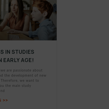
S IN STUDIES
N EARLY AGE!
 we are passionate about
nd the development of new
 Therefore, we want to
you the main study
and
 >>