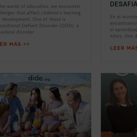
DESAFI
the world of education, we encounter
llenges that affect children’s learning
En el mundo
 development. One of these is
encontramos
ositional Defiant Disorder (ODD), a
el aprendizaj
avioral disorder
niños. Uno d
ER MÁS >>
LEER MÁS