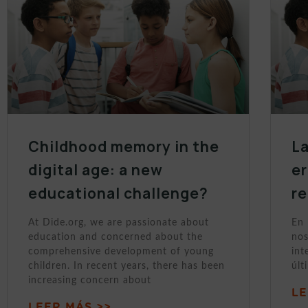
Childhood memory in the
La
digital age: a new
er
educational challenge?
r
At Dide.org, we are passionate about
En 
education and concerned about the
nos
comprehensive development of young
int
children. In recent years, there has been
últ
increasing concern about
LE
LEER MÁS >>