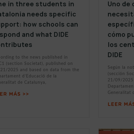
e in three students in
Uno de 
talonia needs specific
necesit
upport: how schools can
específ
espond and what DIDE
cómo p
ontributes
los cen
DIDE
ording to the news published in
1 (section Societat), published on
Según la no
21/2025 and based on data from the
(sección Soc
artament d’Educació de la
21/09/2025 
eralitat de Catalunya,
Departament
Generalitat 
ER MÁS >>
LEER MÁS