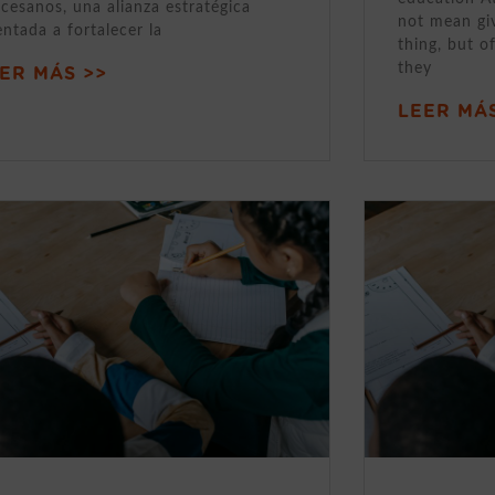
cesanos, una alianza estratégica
not mean gi
entada a fortalecer la
thing, but o
they
ER MÁS >>
LEER MÁS