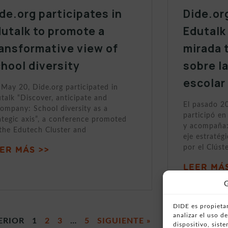
de.org participates in
Dide.or
utalk to promote a
Edutalk
ansformative view of
mirada 
hool diversity
sobre l
escolar
May 20, Dide.org participated in
talk “Discover, anticipate and
El pasado 2
ompany: School diversity as a
participó en
ategic axis”, a conference promoted
y acompaña:
the Edutech Cluster and
eje estratég
por el Clúst
ER MÁS >>
LEER MÁS
G
DIDE es propietar
analizar el uso 
ERIOR
1
2
3
…
5
SIGUIENTE »
dispositivo, sist