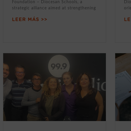
Foundation – Diocesan Schools, a
Dio
strategic alliance aimed at strengthening
ori
LEER MÁS >>
LE