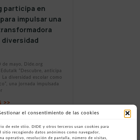
g participa en
 para impulsar una
transformadora
a diversidad
0 de mayo, Dide.org
 Edutalk “Descubre, anticipa
 La diversidad escolar como
ico”, una jornada impulsada
er
 >>
estionar el consentimiento de las cookies
io de este stiio. DIDE y otros terceros usan cookies para
del sitio recogiendo datos anónimos como navegador,
ema operativo, resolución de pantalla, número de visitas,