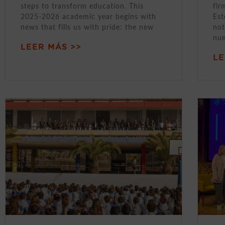
steps to transform education. This
fir
2025-2026 academic year begins with
Est
news that fills us with pride: the new
not
nue
LEER MÁS >>
LE