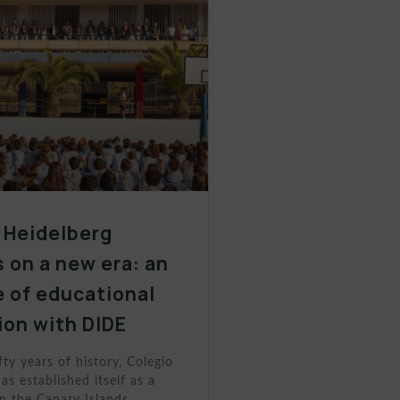
 Heidelberg
 on a new era: an
 of educational
ion with DIDE
fty years of history, Colegio
as established itself as a
n the Canary Islands.