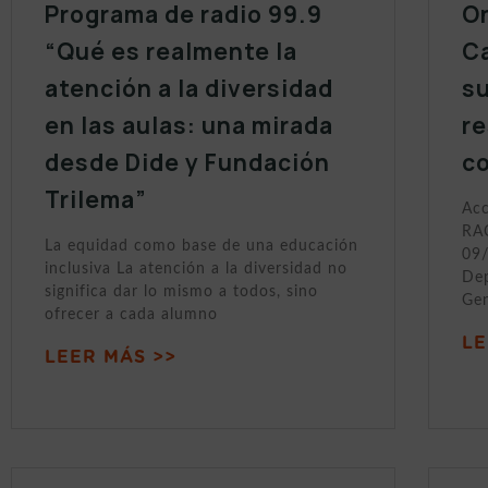
Programa de radio 99.9
On
“Qué es realmente la
Ca
atención a la diversidad
s
en las aulas: una mirada
r
desde Dide y Fundación
c
Trilema”
Acc
RAC
La equidad como base de una educación
09/
inclusiva La atención a la diversidad no
Dep
significa dar lo mismo a todos, sino
Gen
ofrecer a cada alumno
LE
LEER MÁS >>