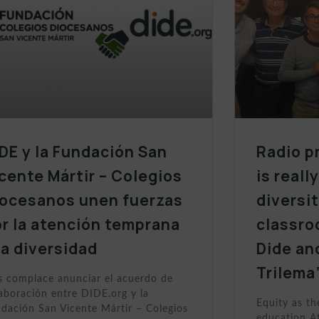
DE y la Fundación San
Radio p
cente Mártir – Colegios
is reall
iocesanos unen fuerzas
diversit
r la atención temprana
classro
la diversidad
Dide an
Trilema
 complace anunciar el acuerdo de
aboración entre DIDE.org y la
Equity as th
dación San Vicente Mártir – Colegios
education At