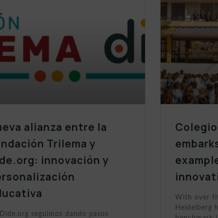
eva alianza entre la
Colegio
ndación Trilema y
embarks
de.org: innovación y
example
ersonalización
innovat
ducativa
With over fi
Heidelberg h
Dide.org seguimos dando pasos
benchmark i