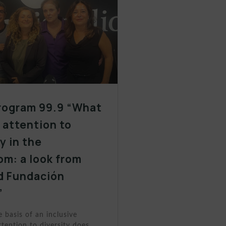
rogram 99.9 “What
y attention to
y in the
om: a look from
d Fundación
”
e basis of an inclusive
tention to diversity does