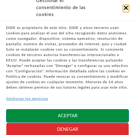
Gestionar el
- POLÍTICA DE PRIVACIDAD
consentimiento de las
- POLÍTICA DE COOKIES (UE)
cookies
- POLITICA DIVULGACION COORDINADA
VULNERABILIDADES
DIDE es propietario de este stiio. DIDE y otros terceros usan
cookies para analizar el uso del sitio recogiendo datos anónimos
- CONDICIONES PARTICULARES DE COMPRA
como navegador, dispositivo, sistema operativo, resolución de
pantalla, número de visitas, proveedor de internet, país y ciudad.
- GUÍA DE COMPRA
Solo se instalarán cookies con su consentimiento. Si consiente
- GUÍA DE PRIVACIDAD
cookies de terceros autoriza transferencias internacionales a
- DESISTIMIENTO
EEUU. Puede aceptar las cookies y las transferencias pulsando
“Aceptar" rechazarlas con "Denegar" o configurar su uso selectivo
- ATENCIÓN AL CLIENTE
con "Configuración". Información detallada sobre las cookies en
- QUEJAS Y RECLAMACIONES
Política de cookies. Puede revocar su consentimiento y modificar
ajustes de cookies.en cualquier momento. Menores de 14 años
- PRESENCIA EN MEDIOS
deben obtener permiso de sus tutores legales para usar este sitio.
- ÁREA DE PRENSA
Gestionar los servicios
- BLOG EDUCATIVO
Síguenos en
ACEPTAR
redes sociales
DENEGAR