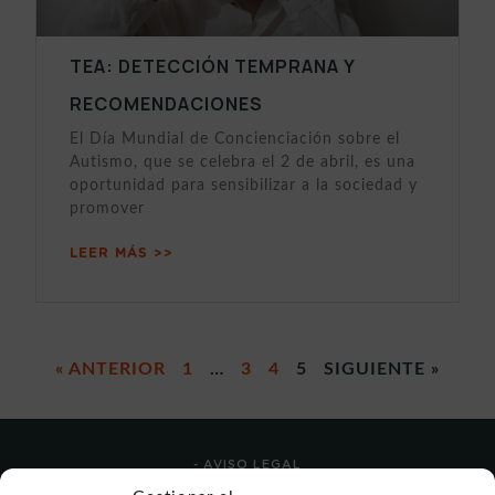
TEA: DETECCIÓN TEMPRANA Y
RECOMENDACIONES
El Día Mundial de Concienciación sobre el
Autismo, que se celebra el 2 de abril, es una
oportunidad para sensibilizar a la sociedad y
promover
LEER MÁS >>
« ANTERIOR
1
…
3
4
5
SIGUIENTE »
- AVISO LEGAL
- POLÍTICA DE USO