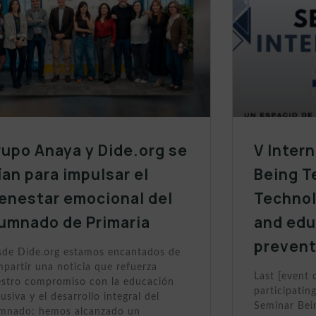
upo Anaya y Dide.org se
V Inter
ían para impulsar el
Being T
enestar emocional del
Technol
lumnado de Primaria
and edu
prevent
de Dide.org estamos encantados de
partir una noticia que refuerza
Last [event 
stro compromiso con la educación
participating
lusiva y el desarrollo integral del
Seminar Bein
umnado: hemos alcanzado un