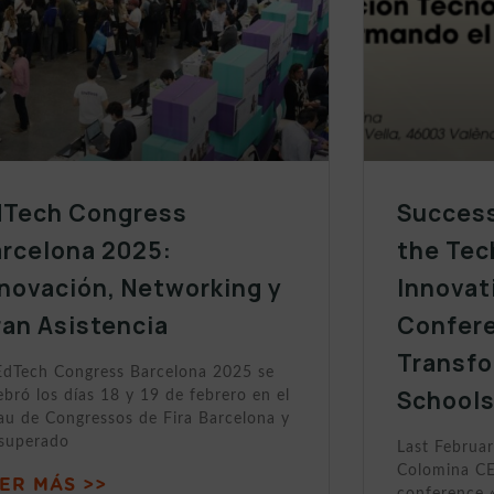
dTech Congress
Success
arcelona 2025:
the Tec
novación, Networking y
Innovat
an Asistencia
Confer
Transfo
EdTech Congress Barcelona 2025 se
School
ebró los días 18 y 19 de febrero en el
au de Congressos de Fira Barcelona y
 superado
Last Februar
Colomina CE
ER MÁS >>
conference 