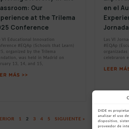
lassroom: Our
en el A
perience at the Trilema
Experie
025 Conference
Jornada
 VI Educational Innovation
Las VI Jorn
ference #EQAp (Schools that Learn)
#EQAp (Escu
5, organized by the Trilema
organizadas 
ndation, was held in Madrid on
celebraron e
ruary 13, 14, and 15,
LEER MÁS
ER MÁS >>
G
DIDE es propietar
analizar el uso 
ERIOR
1
2
3
4
5
SIGUIENTE »
dispositivo, sist
proveedor de inte