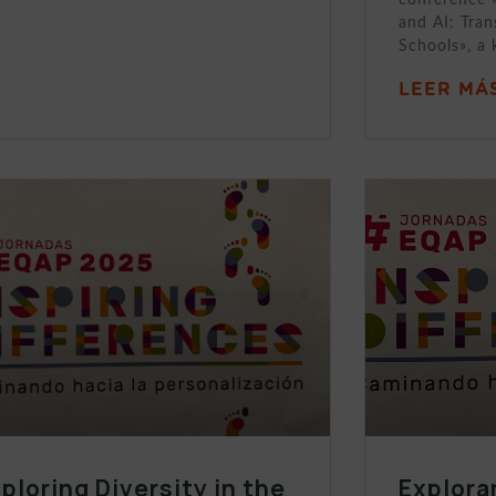
and AI: Tran
Schools», a 
LEER MÁS
ploring Diversity in the
Explora