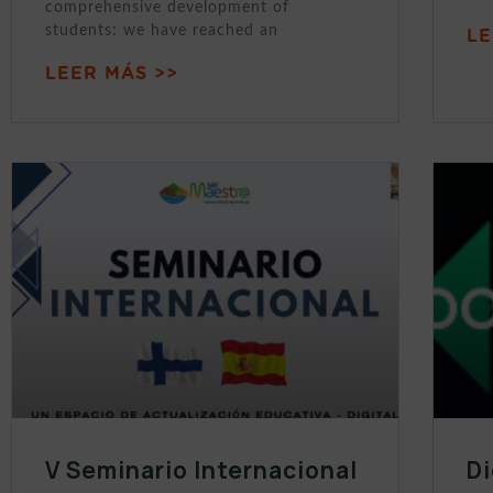
comprehensive development of
students: we have reached an
LE
LEER MÁS >>
V Seminario Internacional
Di