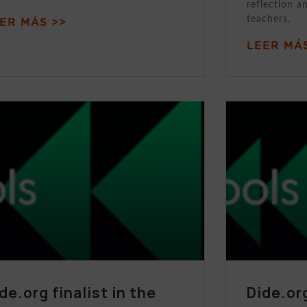
reflection a
teachers,
ER MÁS >>
LEER MÁS
de.org finalist in the
Dide.org