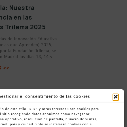
ula: Nuestra
ncia en las
s Trilema 2025
adas de Innovación Educativa
elas que Aprenden) 2025,
por la Fundación Trilema, se
n Madrid los días 13, 14 y
 >>
estionar el consentimiento de las cookies
io de este stiio. DIDE y otros terceros usan cookies para
del sitio recogiendo datos anónimos como navegador,
ema operativo, resolución de pantalla, número de visitas,
rnet, país y ciudad. Solo se instalarán cookies con su