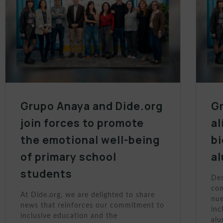
Grupo Anaya and Dide.org
Gr
join forces to promote
al
the emotional well-being
bi
of primary school
a
students
Des
com
At Dide.org, we are delighted to share
nue
news that reinforces our commitment to
inc
inclusive education and the
al