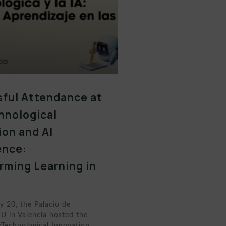
ful Attendance at
hnological
ion and AI
ence:
rming Learning in
s
y 20, the Palacio de
U in Valencia hosted the
«Technological Innovation