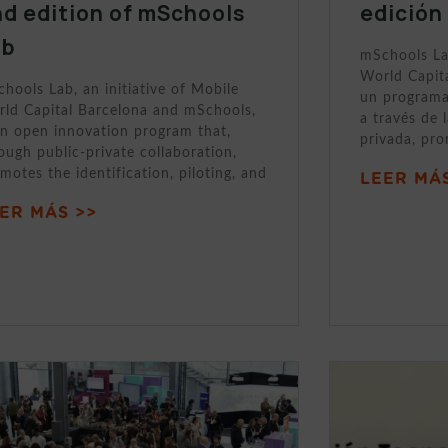
d edition of mSchools
edición
ab
mSchools Lab
World Capit
hools Lab, an initiative of Mobile
un programa
ld Capital Barcelona and mSchools,
a través de 
an open innovation program that,
privada, pr
ough public-private collaboration,
motes the identification, piloting, and
LEER MÁS
ER MÁS >>