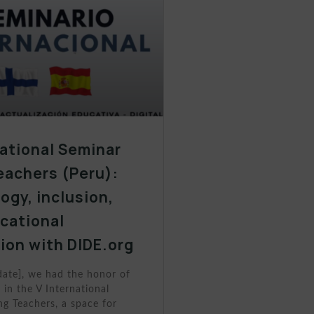
national Seminar
eachers (Peru):
ogy, inclusion,
cational
ion with DIDE.org
date], we had the honor of
 in the V International
g Teachers, a space for