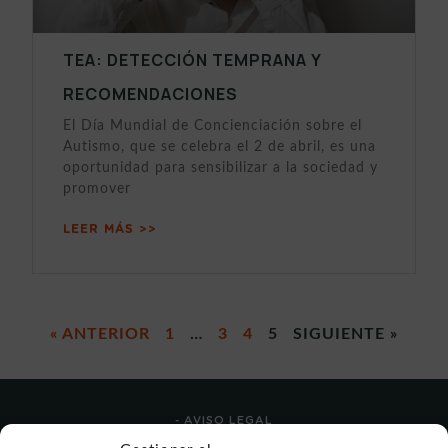
TEA: DETECCIÓN TEMPRANA Y
RECOMENDACIONES
El Día Mundial de Concienciación sobre el
Autismo, que se celebra el 2 de abril, es una
oportunidad para sensibilizar a la sociedad y
promover
LEER MÁS >>
« ANTERIOR
1
…
3
4
5
SIGUIENTE »
- AVISO LEGAL
- POLÍTICA DE USO