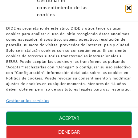
Gestionar el
- POLÍTICA DE PRIVACIDAD
consentimiento de las
- POLÍTICA DE COOKIES (UE)
cookies
- POLITICA DIVULGACION COORDINADA
VULNERABILIDADES
DIDE es propietario de este stiio. DIDE y otros terceros usan
cookies para analizar el uso del sitio recogiendo datos anónimos
- CONDICIONES PARTICULARES DE COMPRA
como navegador, dispositivo, sistema operativo, resolución de
pantalla, número de visitas, proveedor de internet, país y ciudad.
- GUÍA DE COMPRA
Solo se instalarán cookies con su consentimiento. Si consiente
- GUÍA DE PRIVACIDAD
cookies de terceros autoriza transferencias internacionales a
- DESISTIMIENTO
EEUU. Puede aceptar las cookies y las transferencias pulsando
“Aceptar" rechazarlas con "Denegar" o configurar su uso selectivo
- ATENCIÓN AL CLIENTE
con "Configuración". Información detallada sobre las cookies en
- QUEJAS Y RECLAMACIONES
Política de cookies. Puede revocar su consentimiento y modificar
ajustes de cookies.en cualquier momento. Menores de 14 años
- PRESENCIA EN MEDIOS
deben obtener permiso de sus tutores legales para usar este sitio.
- ÁREA DE PRENSA
Gestionar los servicios
- BLOG EDUCATIVO
Síguenos en
ACEPTAR
redes sociales
DENEGAR