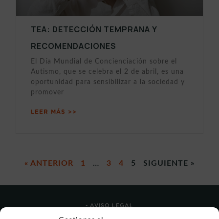
TEA: DETECCIÓN TEMPRANA Y
RECOMENDACIONES
El Día Mundial de Concienciación sobre el
Autismo, que se celebra el 2 de abril, es una
oportunidad para sensibilizar a la sociedad y
promover
LEER MÁS >>
« ANTERIOR
1
…
3
4
5
SIGUIENTE »
- AVISO LEGAL
- POLÍTICA DE USO