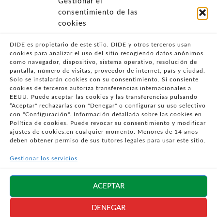
Gestionar el
- POLÍTICA DE PRIVACIDAD
consentimiento de las
- POLÍTICA DE COOKIES (UE)
cookies
- POLITICA DIVULGACION COORDINADA
VULNERABILIDADES
DIDE es propietario de este stiio. DIDE y otros terceros usan
cookies para analizar el uso del sitio recogiendo datos anónimos
- CONDICIONES PARTICULARES DE COMPRA
como navegador, dispositivo, sistema operativo, resolución de
pantalla, número de visitas, proveedor de internet, país y ciudad.
- GUÍA DE COMPRA
Solo se instalarán cookies con su consentimiento. Si consiente
- GUÍA DE PRIVACIDAD
cookies de terceros autoriza transferencias internacionales a
- DESISTIMIENTO
EEUU. Puede aceptar las cookies y las transferencias pulsando
“Aceptar" rechazarlas con "Denegar" o configurar su uso selectivo
- ATENCIÓN AL CLIENTE
con "Configuración". Información detallada sobre las cookies en
- QUEJAS Y RECLAMACIONES
Política de cookies. Puede revocar su consentimiento y modificar
ajustes de cookies.en cualquier momento. Menores de 14 años
- PRESENCIA EN MEDIOS
deben obtener permiso de sus tutores legales para usar este sitio.
- ÁREA DE PRENSA
Gestionar los servicios
- BLOG EDUCATIVO
Síguenos en
ACEPTAR
redes sociales
DENEGAR