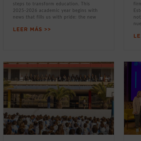
steps to transform education. This
fir
2025-2026 academic year begins with
Est
news that fills us with pride: the new
not
nue
LEER MÁS >>
LE