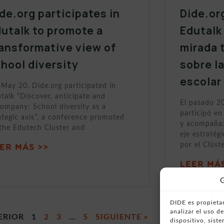
de.org participates in
Dide.or
utalk to promote a
Edutalk
ansformative view of
mirada 
hool diversity
sobre l
escolar
May 20, Dide.org participated in
talk “Discover, anticipate and
El pasado 2
ompany: School diversity as a
participó en
ategic axis”, a conference promoted
y acompaña:
the Edutech Cluster and
eje estratég
por el Clúst
ER MÁS >>
LEER MÁS
G
DIDE es propietar
analizar el uso 
ERIOR
1
2
3
…
5
SIGUIENTE »
dispositivo, sist