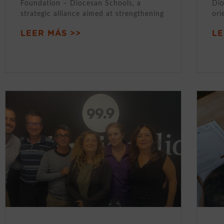
Foundation – Diocesan Schools, a
Dio
strategic alliance aimed at strengthening
ori
LEER MÁS >>
LE