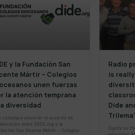
DE y la Fundación San
Radio p
cente Mártir – Colegios
is reall
iocesanos unen fuerzas
diversit
r la atención temprana
classro
la diversidad
Dide an
Trilema
 complace anunciar el acuerdo de
aboración entre DIDE.org y la
Equity as th
dación San Vicente Mártir – Colegios
education At