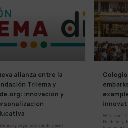
eva alianza entre la
Colegio
ndación Trilema y
embarks
de.org: innovación y
example
ersonalización
innovat
ducativa
With over fi
Heidelberg h
Dide.org seguimos dando pasos
benchmark i