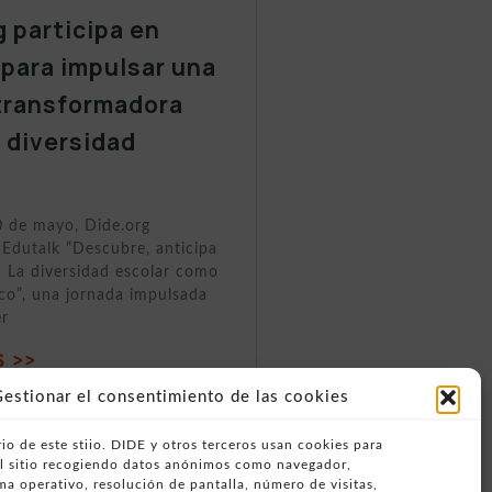
g participa en
 para impulsar una
transformadora
a diversidad
0 de mayo, Dide.org
 Edutalk “Descubre, anticipa
 La diversidad escolar como
ico”, una jornada impulsada
er
 >>
estionar el consentimiento de las cookies
io de este stiio. DIDE y otros terceros usan cookies para
del sitio recogiendo datos anónimos como navegador,
ema operativo, resolución de pantalla, número de visitas,