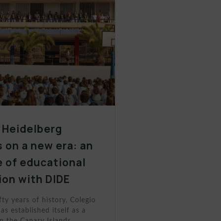
 Heidelberg
 on a new era: an
 of educational
ion with DIDE
fty years of history, Colegio
as established itself as a
n the Canary Islands.