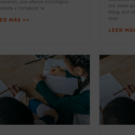
cesanos, una alianza estratégica
not mean gi
entada a fortalecer la
thing, but o
they
ER MÁS >>
LEER MÁS