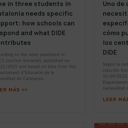
e in three students in
Uno de 
talonia needs specific
necesit
upport: how schools can
específ
espond and what DIDE
cómo p
ontributes
los cen
DIDE
ording to the news published in
1 (section Societat), published on
Según la no
21/2025 and based on data from the
(sección Soc
artament d’Educació de la
21/09/2025 
eralitat de Catalunya,
Departament
Generalitat 
ER MÁS >>
LEER MÁS