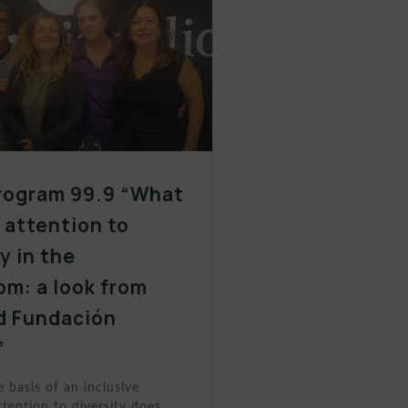
rogram 99.9 “What
y attention to
y in the
om: a look from
d Fundación
”
e basis of an inclusive
tention to diversity does