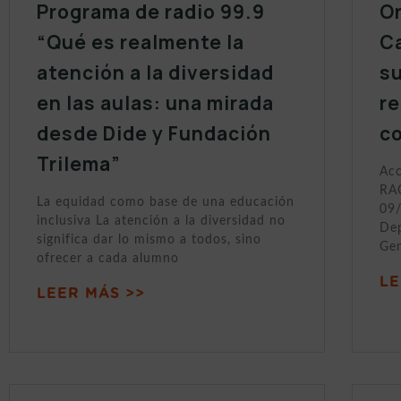
Programa de radio 99.9
On
“Qué es realmente la
Ca
atención a la diversidad
s
en las aulas: una mirada
r
desde Dide y Fundación
c
Trilema”
Acc
RAC
La equidad como base de una educación
09/
inclusiva La atención a la diversidad no
Dep
significa dar lo mismo a todos, sino
Gen
ofrecer a cada alumno
LE
LEER MÁS >>