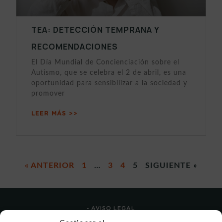
TEA: DETECCIÓN TEMPRANA Y
RECOMENDACIONES
El Día Mundial de Concienciación sobre el
Autismo, que se celebra el 2 de abril, es una
oportunidad para sensibilizar a la sociedad y
promover
LEER MÁS >>
« ANTERIOR
1
…
3
4
5
SIGUIENTE »
- AVISO LEGAL
- POLÍTICA DE USO