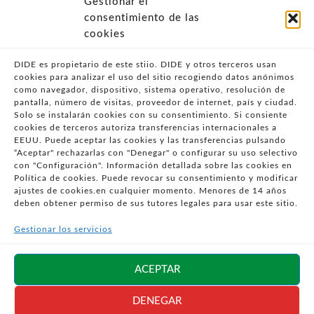
Gestionar el
- POLÍTICA DE PRIVACIDAD
consentimiento de las
- POLÍTICA DE COOKIES (UE)
cookies
- POLITICA DIVULGACION COORDINADA
VULNERABILIDADES
DIDE es propietario de este stiio. DIDE y otros terceros usan
cookies para analizar el uso del sitio recogiendo datos anónimos
- CONDICIONES PARTICULARES DE COMPRA
como navegador, dispositivo, sistema operativo, resolución de
pantalla, número de visitas, proveedor de internet, país y ciudad.
- GUÍA DE COMPRA
Solo se instalarán cookies con su consentimiento. Si consiente
- GUÍA DE PRIVACIDAD
cookies de terceros autoriza transferencias internacionales a
- DESISTIMIENTO
EEUU. Puede aceptar las cookies y las transferencias pulsando
“Aceptar" rechazarlas con "Denegar" o configurar su uso selectivo
- ATENCIÓN AL CLIENTE
con "Configuración". Información detallada sobre las cookies en
- QUEJAS Y RECLAMACIONES
Política de cookies. Puede revocar su consentimiento y modificar
ajustes de cookies.en cualquier momento. Menores de 14 años
- PRESENCIA EN MEDIOS
deben obtener permiso de sus tutores legales para usar este sitio.
- ÁREA DE PRENSA
Gestionar los servicios
- BLOG EDUCATIVO
Síguenos en
ACEPTAR
redes sociales
DENEGAR