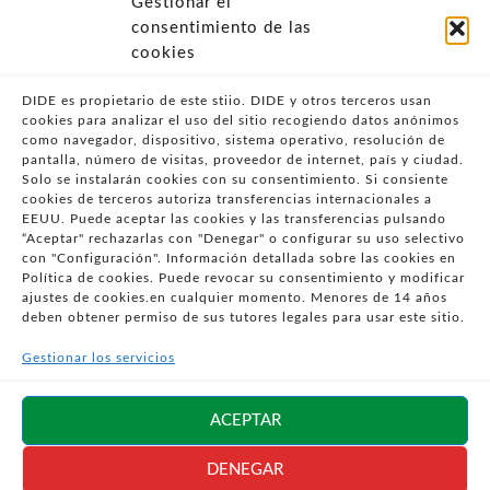
Gestionar el
- POLÍTICA DE PRIVACIDAD
consentimiento de las
- POLÍTICA DE COOKIES (UE)
cookies
- POLITICA DIVULGACION COORDINADA
VULNERABILIDADES
DIDE es propietario de este stiio. DIDE y otros terceros usan
cookies para analizar el uso del sitio recogiendo datos anónimos
- CONDICIONES PARTICULARES DE COMPRA
como navegador, dispositivo, sistema operativo, resolución de
pantalla, número de visitas, proveedor de internet, país y ciudad.
- GUÍA DE COMPRA
Solo se instalarán cookies con su consentimiento. Si consiente
- GUÍA DE PRIVACIDAD
cookies de terceros autoriza transferencias internacionales a
- DESISTIMIENTO
EEUU. Puede aceptar las cookies y las transferencias pulsando
“Aceptar" rechazarlas con "Denegar" o configurar su uso selectivo
- ATENCIÓN AL CLIENTE
con "Configuración". Información detallada sobre las cookies en
- QUEJAS Y RECLAMACIONES
Política de cookies. Puede revocar su consentimiento y modificar
ajustes de cookies.en cualquier momento. Menores de 14 años
- PRESENCIA EN MEDIOS
deben obtener permiso de sus tutores legales para usar este sitio.
- ÁREA DE PRENSA
Gestionar los servicios
- BLOG EDUCATIVO
Síguenos en
ACEPTAR
redes sociales
DENEGAR