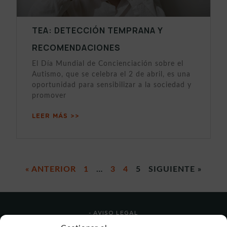
TEA: DETECCIÓN TEMPRANA Y
RECOMENDACIONES
El Día Mundial de Concienciación sobre el
Autismo, que se celebra el 2 de abril, es una
oportunidad para sensibilizar a la sociedad y
promover
LEER MÁS >>
« ANTERIOR
1
…
3
4
5
SIGUIENTE »
- AVISO LEGAL
- POLÍTICA DE USO