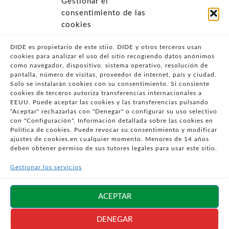
Gestionar el
- POLÍTICA DE PRIVACIDAD
consentimiento de las
- POLÍTICA DE COOKIES (UE)
cookies
- POLITICA DIVULGACION COORDINADA
VULNERABILIDADES
DIDE es propietario de este stiio. DIDE y otros terceros usan
cookies para analizar el uso del sitio recogiendo datos anónimos
- CONDICIONES PARTICULARES DE COMPRA
como navegador, dispositivo, sistema operativo, resolución de
pantalla, número de visitas, proveedor de internet, país y ciudad.
- GUÍA DE COMPRA
Solo se instalarán cookies con su consentimiento. Si consiente
- GUÍA DE PRIVACIDAD
cookies de terceros autoriza transferencias internacionales a
- DESISTIMIENTO
EEUU. Puede aceptar las cookies y las transferencias pulsando
“Aceptar" rechazarlas con "Denegar" o configurar su uso selectivo
- ATENCIÓN AL CLIENTE
con "Configuración". Información detallada sobre las cookies en
- QUEJAS Y RECLAMACIONES
Política de cookies. Puede revocar su consentimiento y modificar
ajustes de cookies.en cualquier momento. Menores de 14 años
- PRESENCIA EN MEDIOS
deben obtener permiso de sus tutores legales para usar este sitio.
- ÁREA DE PRENSA
Gestionar los servicios
- BLOG EDUCATIVO
Síguenos en
ACEPTAR
redes sociales
DENEGAR