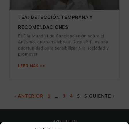
TEA: DETECCIÓN TEMPRANA Y
RECOMENDACIONES
El Día Mundial de Concienciación sobre el
Autismo, que se celebra el 2 de abril, es una
oportunidad para sensibilizar a la sociedad y
promover
LEER MÁS >>
« ANTERIOR
1
…
3
4
5
SIGUIENTE »
- AVISO LEGAL
- POLÍTICA DE USO