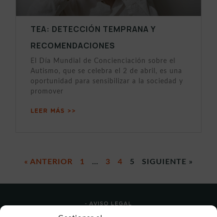
TEA: DETECCIÓN TEMPRANA Y
RECOMENDACIONES
El Día Mundial de Concienciación sobre el
Autismo, que se celebra el 2 de abril, es una
oportunidad para sensibilizar a la sociedad y
promover
LEER MÁS >>
« ANTERIOR
1
…
3
4
5
SIGUIENTE »
- AVISO LEGAL
- POLÍTICA DE USO