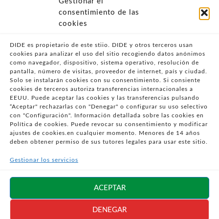
Gestionar el
- POLÍTICA DE PRIVACIDAD
consentimiento de las
- POLÍTICA DE COOKIES (UE)
cookies
- POLITICA DIVULGACION COORDINADA
VULNERABILIDADES
DIDE es propietario de este stiio. DIDE y otros terceros usan
cookies para analizar el uso del sitio recogiendo datos anónimos
- CONDICIONES PARTICULARES DE COMPRA
como navegador, dispositivo, sistema operativo, resolución de
pantalla, número de visitas, proveedor de internet, país y ciudad.
- GUÍA DE COMPRA
Solo se instalarán cookies con su consentimiento. Si consiente
- GUÍA DE PRIVACIDAD
cookies de terceros autoriza transferencias internacionales a
- DESISTIMIENTO
EEUU. Puede aceptar las cookies y las transferencias pulsando
“Aceptar" rechazarlas con "Denegar" o configurar su uso selectivo
- ATENCIÓN AL CLIENTE
con "Configuración". Información detallada sobre las cookies en
- QUEJAS Y RECLAMACIONES
Política de cookies. Puede revocar su consentimiento y modificar
ajustes de cookies.en cualquier momento. Menores de 14 años
- PRESENCIA EN MEDIOS
deben obtener permiso de sus tutores legales para usar este sitio.
- ÁREA DE PRENSA
Gestionar los servicios
- BLOG EDUCATIVO
Síguenos en
ACEPTAR
redes sociales
DENEGAR