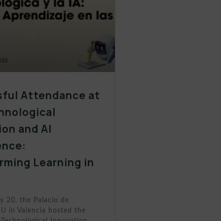
ful Attendance at
hnological
ion and AI
ence:
rming Learning in
s
y 20, the Palacio de
U in Valencia hosted the
«Technological Innovation