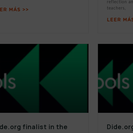
reflection a
teachers,
ER MÁS >>
LEER MÁS
de.org finalist in the
Dide.org