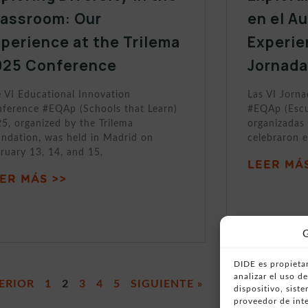
lassroom: Our
en el A
perience at the Trilema
Experie
025 Conference
Jornada
 VI Educational Innovation
Las VI Jorn
ference #EQAp (Schools that Learn)
#EQAp (Escu
5, organized by the Trilema
organizadas 
ndation, was held in Madrid on
celebraron e
ruary 13, 14, and 15,
LEER MÁS
ER MÁS >>
G
DIDE es propietar
analizar el uso 
ERIOR
1
2
3
4
5
SIGUIENTE »
dispositivo, sist
proveedor de inte