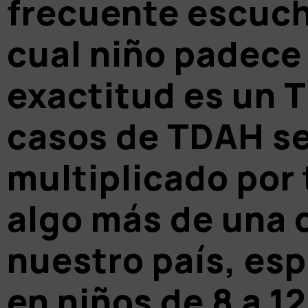
frecuente escuch
cual niño padece
exactitud es un
T
casos de TDAH s
multiplicado por 
algo más de una 
nuestro país, es
en niños de 8 a 1