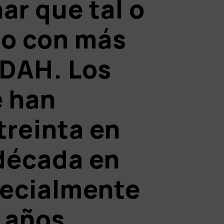
ar que tal o
 o con más
DAH.
Los
e han
treinta en
década en
pecialmente
2 años,