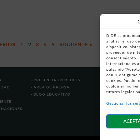
G
DIDE es propietar
analizar el uso 
ERIOR
1
2
3
4
5
SIGUIENTE »
dispositivo, sist
proveedor de inte
consentimiento. S
internacionales a
pulsando “Aceptar
con "Configuració
A
- PRESENCIA EN MEDIOS
cookies. Puede r
cualquier moment
CIDAD
- ÁREA DE PRENSA
tutores legales pa
- BLOG EDUCATIVO
LIENTE
Gestionar los ser
LAMACIONES
ACEPT