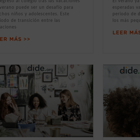
regreso al colegio tras las vacaciones
El verano ya
verano puede ser un desafío para
esperadas v
hos niños y adolescentes. Este
periodo de 
iodo de transición entre las
los más peq
aciones
LEER MÁS
ER MÁS >>