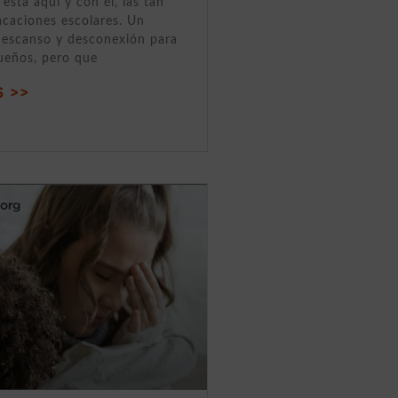
 está aquí y con él, las tan
acaciones escolares. Un
descanso y desconexión para
ueños, pero que
 >>