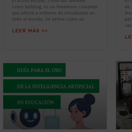
El acoso escolar, conocido también
El 
como bullying, es un fenómeno complejo
de 
que afecta a millones de estudiantes en
muc
todo el mundo. Se define como un
per
vac
LEER MÁS >>
LE