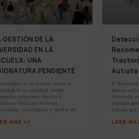
A GESTIÓN DE LA
Detecci
IVERSIDAD EN LA
Recomen
SCUELA: UNA
Trastor
SIGNATURA PENDIENTE
Autista
diversidad en la escuela refleja la
El Trastorno
ersidad de la sociedad: desde
abarca varia
erencias culturales, étnicas y
desarrollo n
güísticas hasta las distintas
dilatada gam
acidades, necesidades y formas de
indican que,
ER MÁS >>
LEER MÁS