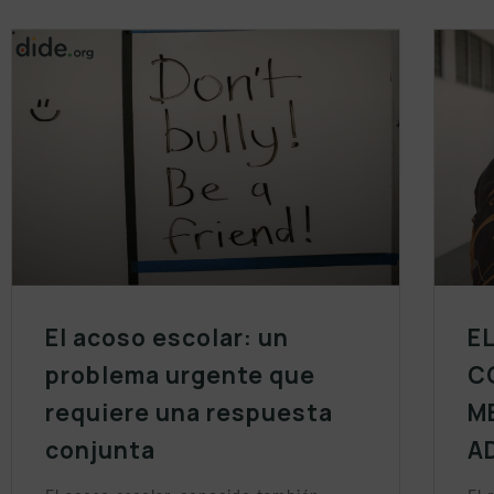
El acoso escolar: un
E
problema urgente que
C
requiere una respuesta
M
conjunta
A