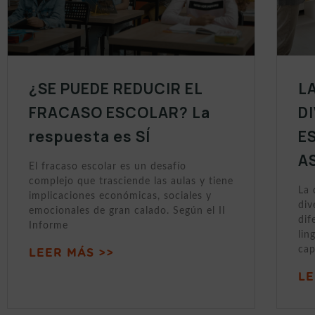
¿SE PUEDE REDUCIR EL
L
FRACASO ESCOLAR? La
D
respuesta es SÍ
E
A
El fracaso escolar es un desafío
complejo que trasciende las aulas y tiene
La 
implicaciones económicas, sociales y
div
emocionales de gran calado. Según el II
dif
Informe
lin
cap
LEER MÁS >>
LE