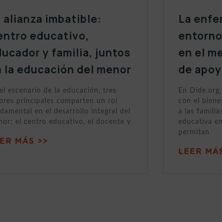
 alianza imbatible:
La enfe
entro educativo,
entorno
ucador y familia, juntos
en el m
 la educación del menor
de apo
el escenario de la educación, tres
En Dide.org
ores principales comparten un rol
con el biene
damental en el desarrollo integral del
a las famili
or: el centro educativo, el docente y
educativa en
permitan
ER MÁS >>
LEER MÁS