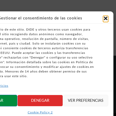
estionar el consentimiento de las cookies
io de este stiio. DIDE y otros terceros usan cookies para
del sitio recogiendo datos anónimos como navegador,
ema operativo, resolución de pantalla, número de visitas,
rnet, país y ciudad. Solo se instalarán cookies con su
i consiente cookies de terceros autoriza transferencias
 EEUU. Puede aceptar las cookies y las transferencias
" rechazarlas con "Denegar" o configurar su uso selectivo
n". Información detallada sobre las cookies en Política de
Síguenos en
evocar su consentimiento y modificar ajustes de cookies.en
redes sociales
o. Menores de 14 años deben obtener permiso de sus
ra usar este sitio.
vicios
AR
DENEGAR
VER PREFERENCIAS
Cookie Policy 2